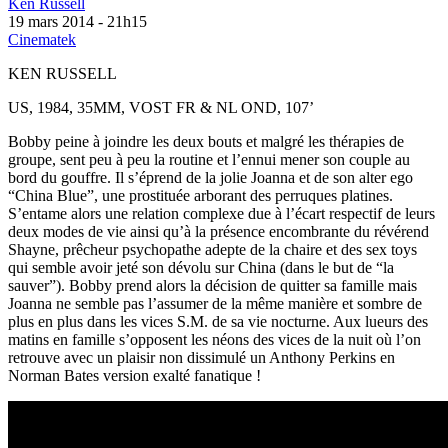
Ken Russell
19 mars 2014 - 21h15
Cinematek
KEN RUSSELL
US, 1984, 35MM, VOST FR & NL OND, 107’
Bobby peine à joindre les deux bouts et malgré les thérapies de
groupe, sent peu à peu la routine et l’ennui mener son couple au
bord du gouffre. Il s’éprend de la jolie Joanna et de son alter ego
“China Blue”, une prostituée arborant des perruques platines.
S’entame alors une relation complexe due à l’écart respectif de leurs
deux modes de vie ainsi qu’à la présence encombrante du révérend
Shayne, prêcheur psychopathe adepte de la chaire et des sex toys
qui semble avoir jeté son dévolu sur China (dans le but de “la
sauver”). Bobby prend alors la décision de quitter sa famille mais
Joanna ne semble pas l’assumer de la même manière et sombre de
plus en plus dans les vices S.M. de sa vie nocturne. Aux lueurs des
matins en famille s’opposent les néons des vices de la nuit où l’on
retrouve avec un plaisir non dissimulé un Anthony Perkins en
Norman Bates version exalté fanatique !
Crimes of Passion [Trailer]