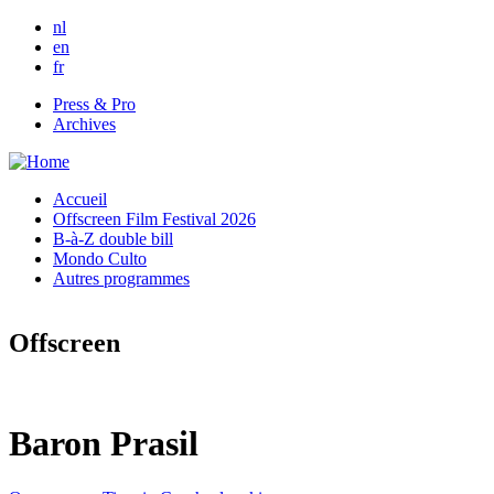
Skip to main content
nl
en
fr
Press & Pro
Archives
Accueil
Offscreen Film Festival 2026
B-à-Z double bill
Mondo Culto
Autres programmes
Offscreen
Baron Prasil