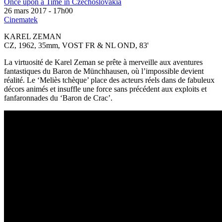
Once upon a Time in Czechoslovakia
26 mars 2017 - 17h00
Cinematek
KAREL ZEMAN
CZ, 1962, 35mm, VOST FR & NL OND, 83'
La virtuosité de Karel Zeman se prête à merveille aux aventures
fantastiques du Baron de Münchhausen, où l’impossible devient
réalité. Le ‘Meliès tchèque’ place des acteurs réels dans de fabuleux
décors animés et insuffle une force sans précédent aux exploits et
fanfaronnades du ‘Baron de Crac’.
The Fabulous Baron Munchausen (Baron
Prásil) Trailer