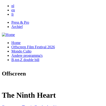
Skip to main content
nl
en
fr
Press & Pro
Archief
Home
Offscreen Film Festival 2026
Mondo Culto
Andere programma's
B-tot-Z double bill
Offscreen
The Ninth Heart