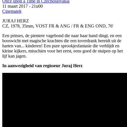
Once upon a Time in Czechoslovakia
11 maart 2017 - 21u00
Cinematek
JURAJ HERZ
CZ, 1978, 35mm, VOST FR & ANG / FR & ENG OND, 76'
Een prinses, de pientere vagebond die naar haar hand dingt, en een
booswicht met magische krachten die een toverdrank bereidt uit de
harten van... kinderen! Een pure sprookjesfantasie die verblijdt en
kleine kijkers, misschien voor het eerst, eens goed de stuipen op het
lijf kan jagen.
In aanwezigheid van regisseur Juraj Herz
Devate srdce (Juraj Herz) - Tanec
mrtvych